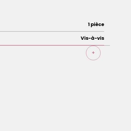
1 pièce
Vis-à-vis
s
+