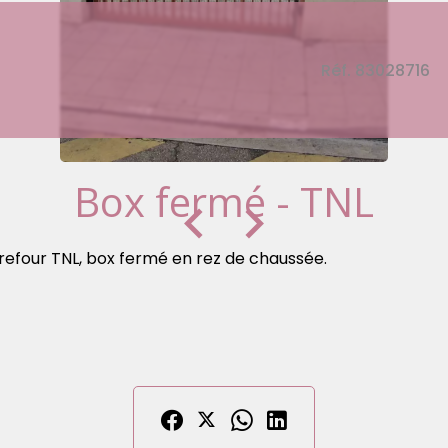
Réf. 83028716
Box fermé - TNL
rrefour TNL, box fermé en rez de chaussée.