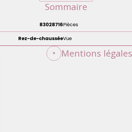
Sommaire
83028716
Pièces
Rez-de-chaussée
Vue
Mentions légale
+