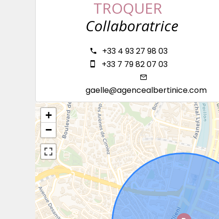
TROQUER
Collaboratrice
+33 4 93 27 98 03
+33 7 79 82 07 03
gaelle@agencealbertinice.com
+
−