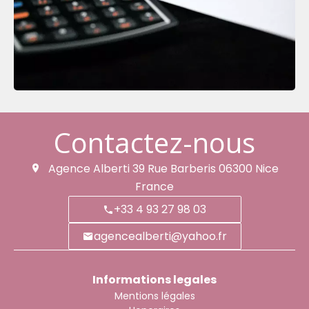
Contactez-nous
Agence Alberti
39 Rue Barberis
06300
Nice
France
+33 4 93 27 98 03
agencealberti@yahoo.fr
Informations legales
Mentions légales