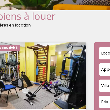
biens à louer
res en location.
Exclusivité
Loca
App
Ville
Prix