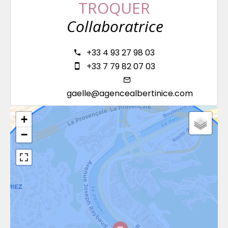
TROQUER
Collaboratrice
+33 4 93 27 98 03
+33 7 79 82 07 03
gaelle@agencealbertinice.com
+
−